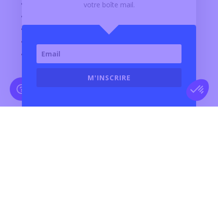
ACTUALITÉ BMW MOTORRAD
votre boîte mail.
OFFRES D'EMPLOI
PARTENAIRES
ACCÈS PRO
GRIM CARE
M'INSCRIRE
Contact
N°vert :
0 805 02 14 14
E-mail :
Nous contacter