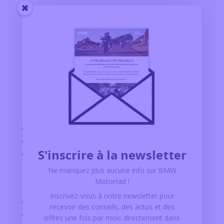
Nos concessions
BMW MOTORRAD ALBI
BMW MOTORRAD AGEN
S'inscrire à la newsletter
BMW MOTORRAD TOULOUSE
Ne manquez plus aucune info sur BMW
Motorrad !
Explorer
Inscrivez-vous à notre newsletter pour
CONFIGURATEUR BMW MOTORRAD
recevoir des conseils, des actus et des
MOTOS D’OCCASION
offres
une fois par mois
directement dans