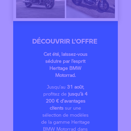
DÉCOUVRIR L’OFFRE
Cet été, laissez-vous
séduire par l’esprit
Heritage BMW
Motorrad.
Jusqu’au
31 août
,
profitez de
jusqu’à 4
200 € d’avantages
clients
sur une
sélection de modèles
de la gamme Heritage
BMW Motorrad dans