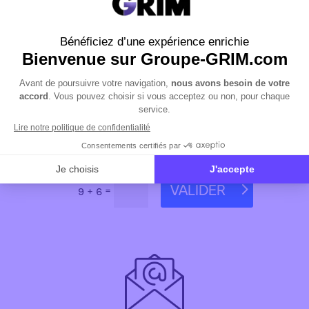
VALIDER
=
9 + 6