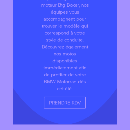
moteur Big Boxer, nos
équipes vous
accompagnent pour
trouver le modèle qui
correspond à votre
style de conduite.
Découvrez également
nos motos
disponibles
immédiatement afin
de profiter de votre
BMW Motorrad dès
cet été.
PRENDRE RDV