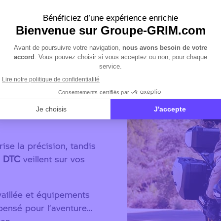
hoisir ?
 la BMW
R 1300 GS
éveloppant
145 ch
et
ées et des voyages en
.
ise la précision, tandis
e
DTC
veillent sur vos
aillée et équipements
ensé pour l’aventure…
ien.