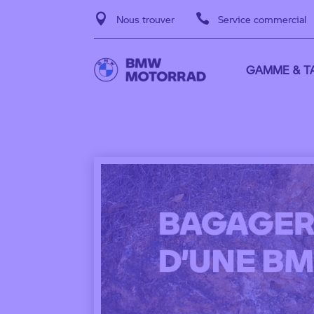


Nous trouver
Service commercial
GAMME & TA