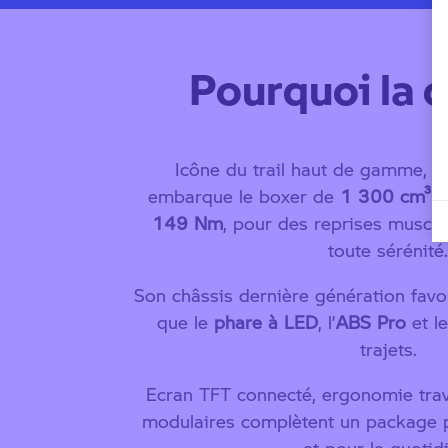
Pourquoi la c
Icône du trail haut de gamme,
embarque le boxer de
1 300 cm³
d
149 Nm
, pour des reprises muscl
toute sérénité
Son châssis dernière génération favor
que le
phare à LED
, l’
ABS Pro
et l
trajets.
Ecran TFT connecté, ergonomie trav
modulaires complètent un package p
et pour le quotid