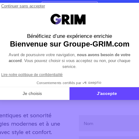
PRENDRE RDV
 Boxer
Êt
ouve l’impressionnant
Laissez-nous vos coo
r de conduite à l’état
vous rappellera rap
entiques et sonorité
ogies modernes et à une
ec style et confort.