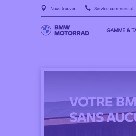


Nous trouver
Service commercial
GAMME & TA