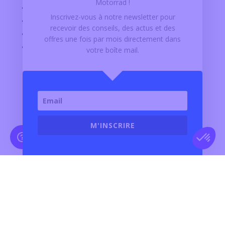
Motorrad !
OFFRES D'EMPLOI
Inscrivez-vous à notre newsletter pour
PARTENAIRES
recevoir des conseils, des actus et des
ACCÈS PRO
offres
une fois par mois
directement dans
GRIM CARE
votre boîte mail.
Contact
N°vert :
0 805 02 14 14
M'INSCRIRE
E-mail :
Nous contacter
SUIVEZ LE GROUPE GRIM