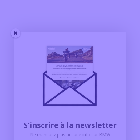
Nos concessions
BMW MOTORRAD ALBI
BMW MOTORRAD AGEN
BMW MOTORRAD TOULOUSE
Explorer
CONFIGURATEUR BMW MOTORRAD
S'inscrire à la newsletter
MOTOS D’OCCASION
Ne manquez plus aucune info sur BMW
ACTUALITÉ BMW MOTORRAD