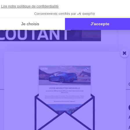
Explorer
CONFIGURATEUR BMW
VÉHICULES D’OCCASION
FINANCEMENT BMW
A