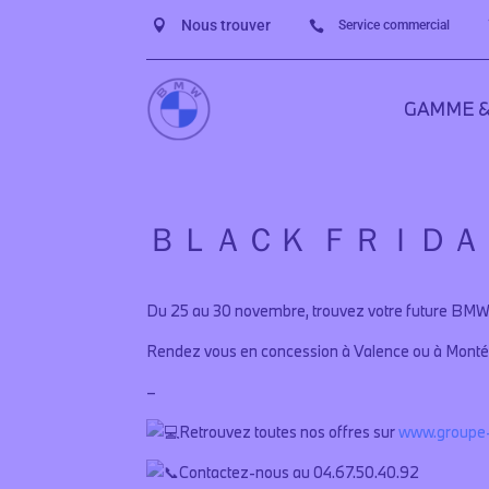
Nous trouver

Service commercial

GAMME &
ＢＬＡＣＫ ＦＲＩＤＡ
Du 25 au 30 novembre, trouvez votre future BMW p
Rendez vous en concession à Valence ou à Montél
–
Retrouvez toutes nos offres sur
www.groupe-
Contactez-nous au 04.67.50.40.92