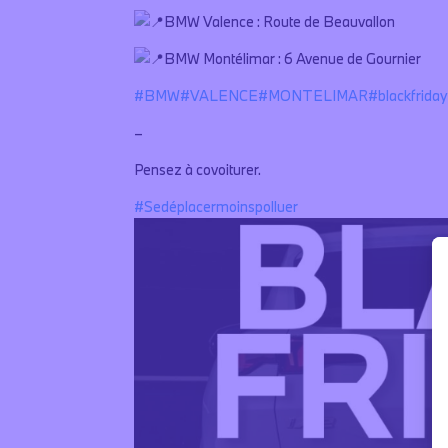
BMW Valence : Route de Beauvallon
BMW Montélimar : 6 Avenue de Gournier
#BMW
#VALENCE
#MONTELIMAR
#blackfrida
–
Pensez à covoiturer.
#Sedéplacermoinspolluer