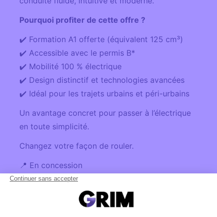
conduite fluide, intuitive et moderne.
Pourquoi profiter de cette offre ?
✔️ Formation A1 offerte (équivalent 125 cm³)
✔️ Accessible avec le permis B*
✔️ Mobilité 100 % électrique
✔️ Design distinctif et technologies avancées
✔️ Idéal pour les trajets urbains et péri-urbains
Un avantage concret pour passer à l’électrique
en toute simplicité.
Changez votre façon de rouler.
📍 En concession
📞 Par téléphone (appel gratuit)
📝 Ou via le formulaire de contact pour en
savoir plus et planifier votre essai