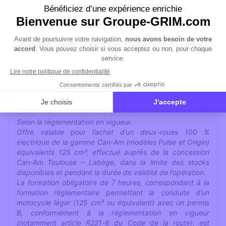
Envie de tenter l’expérience ? Profitez de la
formation offerte et prenez la route en
électrique dès maintenant.
Mentions légales
Offre valable du 01/06/2026 au 30/06/2026
Selon la réglementation en vigueur.
Offre valable pour l’achat d’un deux-roues 100 %
électrique de la gamme Can-Am (modèles Pulse et Origin)
équivalents 125 cm³, effectué auprès de la concession
Can-Am Toulouse – Labège, dans la limite des stocks
disponibles et pendant la durée de validité de l’opération.
La formation obligatoire de 7 heures, correspondant à la
formation réglementaire permettant la conduite d’un
motocycle léger (125 cm³ ou équivalent) avec un permis
B, conformément à la réglementation en vigueur
(notamment article R221-8 du Code de la route), est