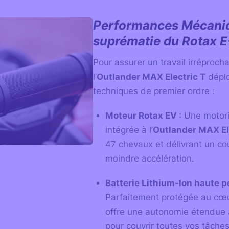
Performances Mécaniq
suprématie du Rotax 
Pour assurer un travail irréproch
l’
Outlander MAX Electric T
déplo
techniques de premier ordre :
Moteur Rotax EV :
Une motori
intégrée à l’
Outlander MAX El
47 chevaux et délivrant un co
moindre accélération.
Batterie Lithium-Ion haute p
Parfaitement protégée au cœur
offre une autonomie étendue a
pour couvrir toutes vos tâches