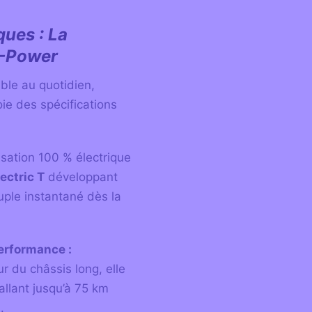
ues : La
E-Power
able au quotidien,
ie des spécifications
sation 100 % électrique
ectric T
développant
uple instantané dès la
erformance :
 du châssis long, elle
llant jusqu’à 75 km
.