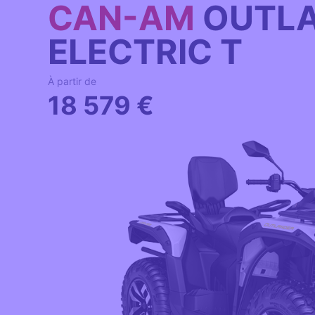
CAN-AM
OUTLA
ELECTRIC T
À partir de
18 579 €