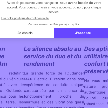
on
Le silence absolu au
Des apt
ue
service du duo et du
utilitair
-Am
rendement
confort
préserv
 redéfinit
La grande force de l’Outlander
é du véhicule
MAX Electric T réside dans son
Ne vous mé
éatif avec le
expérience de conduite unique,
nature pr
e l’Outlander
caractérisée par un silence de
authentique
nçu pour les
fonctionnement proche du
Équipé d’
la terre, les
murmure et des vibrations quasi
robustesse 
maines et les
nulles. Cette absence de pollution