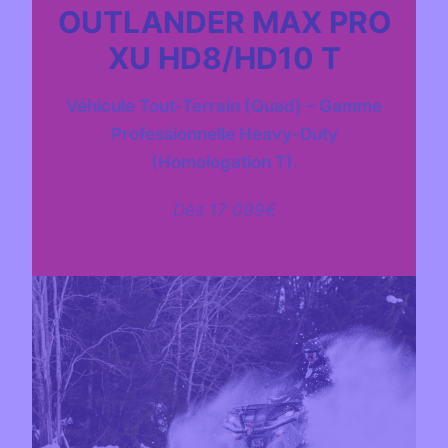
OUTLANDER MAX PRO
XU HD8/HD10 T
Véhicule Tout-Terrain (Quad) – Gamme
Professionnelle Heavy-Duty
(Homologation T).
Dès 17 099€