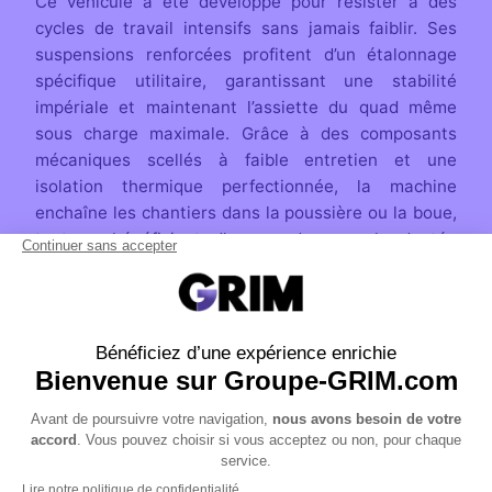
Ce véhicule a été développé pour résister à des
cycles de travail intensifs sans jamais faiblir. Ses
suspensions renforcées profitent d’un étalonnage
spécifique utilitaire, garantissant une stabilité
impériale et maintenant l’assiette du quad même
sous charge maximale. Grâce à des composants
mécaniques scellés à faible entretien et une
isolation thermique perfectionnée, la machine
enchaîne les chantiers dans la poussière ou la boue,
tout en bénéficiant d’une garde au sol adaptée
facilitant le franchissement et une visibilité
périphérique optimisée pour anticiper chaque
obstacle en toutes circonstances.
Le couteau suisse du monde
professionnel
Loin d’être une simple machine de traction, ce quad
intègre des innovations utilitaires majeures, des
rangements cargo intelligents et une connectivité