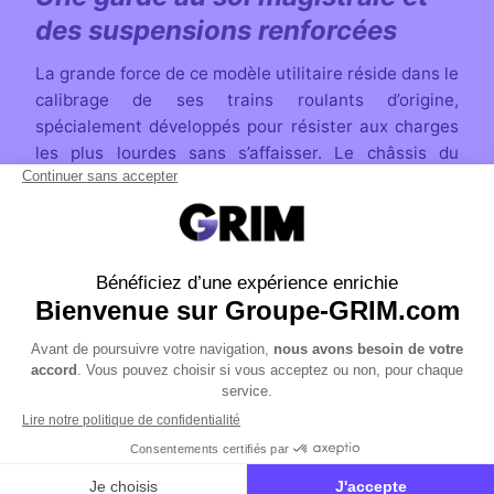
des suspensions renforcées
La grande force de ce modèle utilitaire réside dans le
calibrage de ses trains roulants d’origine,
spécialement développés pour résister aux charges
les plus lourdes sans s’affaisser. Le châssis du
Traxter XU HD11 T repose sur des bras triangulaires
doubles arqués qui libèrent un espace central
maximal sous le véhicule pour survoler les souches,
les rochers ou les ornières boueuses. Même chargé
à sa capacité maximale, le Traxter XU HD11 T
conserve une stabilité souveraine et une motricité
impériale sur les pistes accidentées, tout en
bénéficiant d’une garde au sol adaptée facilitant le
franchissement et une visibilité périphérique
optimisée pour anticiper chaque obstacle en toutes
circonstances.
Le cockpit Pro-Torque : un