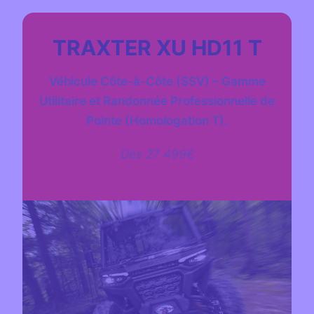
TRAXTER XU HD11 T
Véhicule Côte-à-Côte (SSV) – Gamme
Utilitaire et Randonnée Professionnelle de
Pointe (Homologation T).
Dès 27 499€