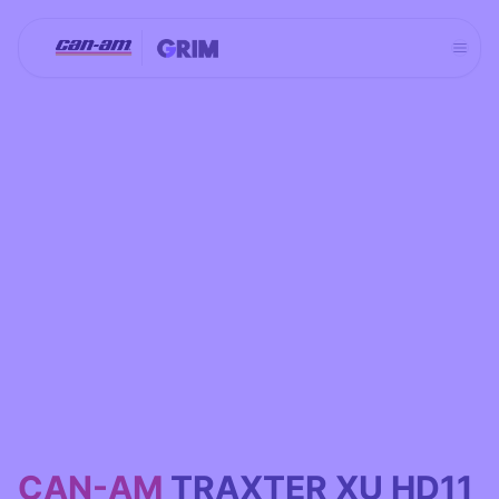
Aller
au
contenu
CAN-AM
TRAXTER XU HD11