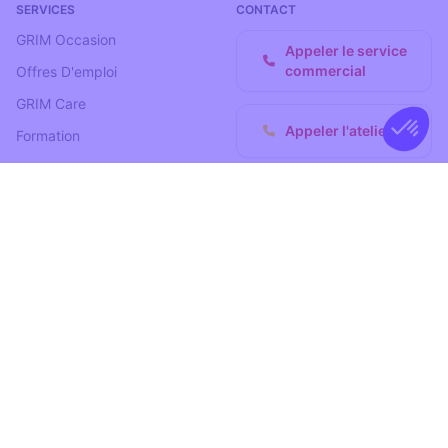
SERVICES
CONTACT
GRIM Occasion
Appeler le service
commercial
Offres D'emploi
GRIM Care
Appeler l'atelier
Formation
Nous Contacter
Données Personnelles
Mentions Légales
Siège Social
© 2026 Groupe GRIM
Crédits photos
: Constructeurs et
photographe
· Réalisation :
Agence web Montpellier