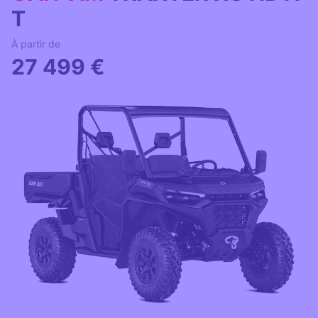
T
À partir de
27 499 €