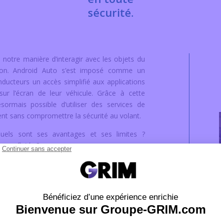
sécurité.
otre manière d’interagir avec les objets du
ption. Android Auto s’est imposé comme un
onducteurs un accès simplifié aux applications
ur l’écran de leur véhicule. Grâce à cette
ormais possible d’utiliser des services de
nt sans compromettre la sécurité au volant.
uels sont ses avantages et ses limites ?
ence fluide ?
devez savoir sur cet outil incontournable.
T ÇA FONCTIONNE ?
r véhicules qui permet aux utilisateurs de