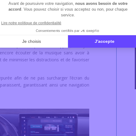
tionnalités de leur appareil directement sur
un smartphone compatible à la voiture via un
 affiche une interface simplifiée et intuitive,
e sécurité pendant la conduite.
bilité via les commandes vocales de Google
nducteurs peuvent passer des appels, envoyer
encore écouter de la musique sans avoir à
de minimiser les distractions et de favoriser
épurée afin de ne pas surcharger l’écran du
paraissent, garantissant ainsi une navigation