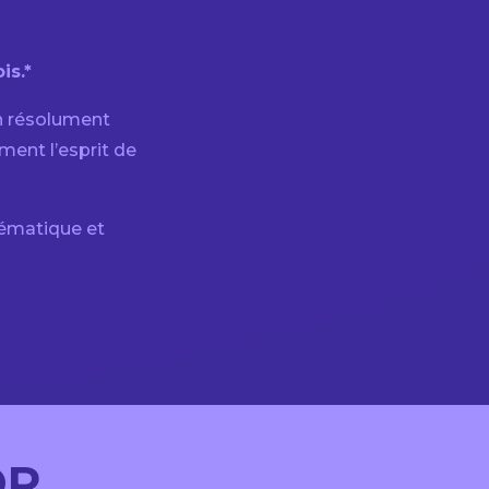
is.*
gn résolument
ment l’esprit de
ématique et
OR