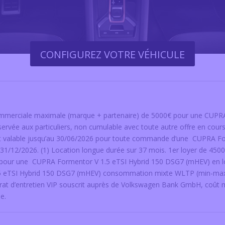
CONFIGUREZ VOTRE VÉHICULE
 commerciale maximale (marque + partenaire) de 5000€ pour une CUP
servée aux particuliers, non cumulable avec toute autre offre en cour
et valable jusqu’au 30/06/2026 pour toute commande d’une CUPRA F
 31/12/2026. (1) Location longue durée sur 37 mois. 1er loyer de 4500
le pour une CUPRA Formentor V 1.5 eTSI Hybrid 150 DSG7 (mHEV) en l
TSI Hybrid 150 DSG7 (mHEV) consommation mixte WLTP (min-max l/
at d’entretien VIP souscrit auprès de Volkswagen Bank GmbH, coût me
e.