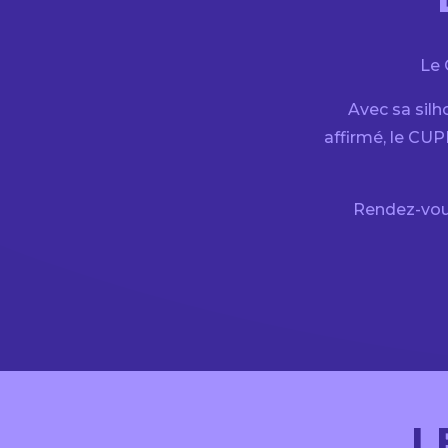
Le 
Avec sa silh
affirmé, le CUP
Rendez-vo
L