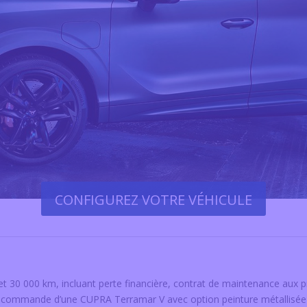
CONFIGUREZ VOTRE VÉHICULE
et 30 000 km, incluant perte financière, contrat de maintenance aux 
e commande d’une CUPRA Terramar V avec option peinture métallisée 