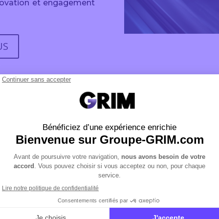
innovation et engagement
US
ÉCOUVREZ LE CUP
TERRAMAR