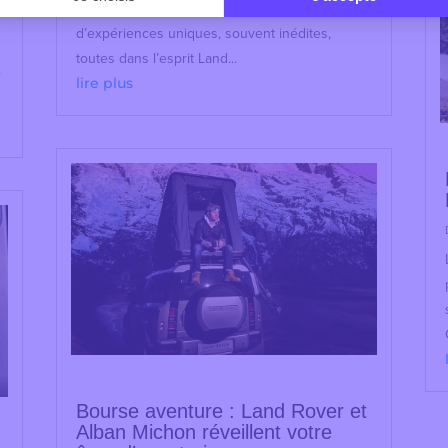
vous invite à pénétrer dans un monde
d’expériences uniques, souvent inédites,
e
toutes dans l’esprit Land...
r
lire plus
Bourse aventure : Land Rover et
Alban Michon réveillent votre