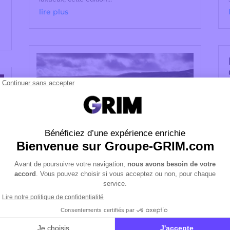
lire plus
Land Rover Club Territories : un
monde d’expériences uniques
DÉC 14, 2021
Le programme Land Rover Club Territories