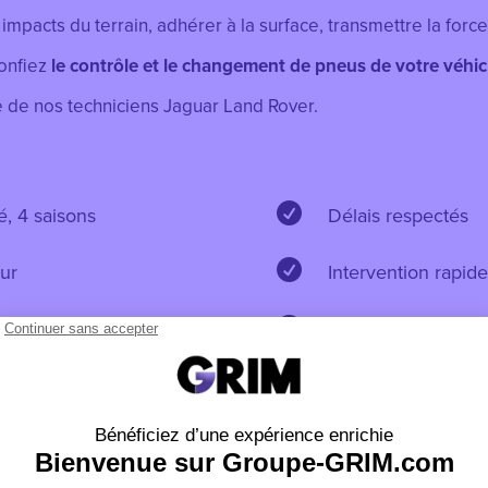
impacts du terrain, adhérer à la surface, transmettre la force 
Confiez
le contrôle et le changement de pneus de votre véhic
e de nos techniciens Jaguar Land Rover.

é, 4 saisons
Délais respectés

ur
Intervention rapide

nd Rover formés par le
Réparateur agréé