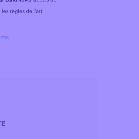
es règles de l’art.
ente
.
TE