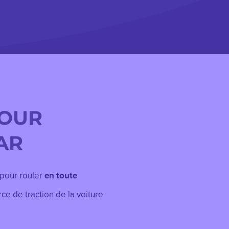
POUR
AR
 pour rouler
en toute
rce de traction de
la voiture