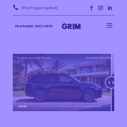

N°vert (appel gratuit)
a