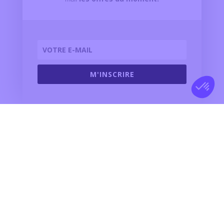
M'INSCRIRE
Nos Concessions
Jaguar Montpellier
-
Land Rover Montpellier
Jaguar Valence
-
Land Rover Valence
Jaguar Nîmes
-
Land Rover Nîmes
Jaguar Béziers
-
Land Rover Béziers
Jaguar Rodez
-
Land Rover Rodez