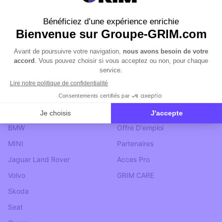
NOS MARQUES
EXPLORER
Ford
Télécharger Le Logo
BMW
Offre D'emploi
MINI
Partenaires
Jaguar Land Rover
Acces Pro
Volvo
GRIM CARE
Skoda
Seat