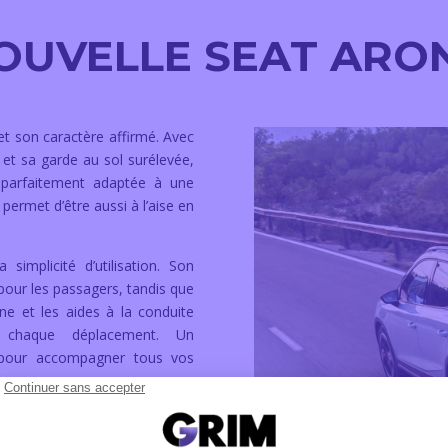
OUVELLE SEAT ARO
t son caractère affirmé. Avec
et sa garde au sol surélevée,
t parfaitement adaptée à une
 permet d’être aussi à l’aise en
 simplicité d’utilisation. Son
pour les passagers, tandis que
one et les aides à la conduite
nt chaque déplacement. Un
 pour accompagner tous vos
US