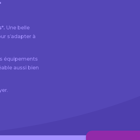
*.
Une belle
ur s’adapter à
ses équipements
éable aussi bien
yer.