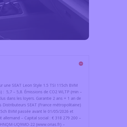
pour une SEAT Leon Style 1.5 TSI 115ch BVM
 : 5,7 – 5,8. Émissions de CO2 WLTP (min –
us dans les loyers. Garantie 2 ans + 1 an de
es Distributeurs SEAT (France métropolitaine)
15ch BVM passée avant le 01/05/2026 et
allemand – Capital social : € 318 279 200 –
: D-HNQM-UQ9MO-22 (www.orias.fr) –