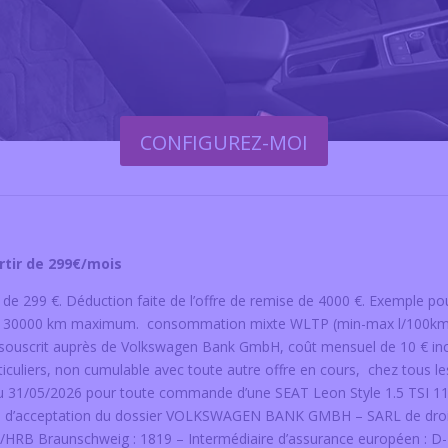
CONFIGUREZ-MOI
rtir de 299€/mois
 de 299 €. Déduction faite de l’offre de remise de 4000 €. Exemple 
our 30000 km maximum. consommation mixte WLTP (min-max l/100km)
 souscrit auprès de Volkswagen Bank GmbH, coût mensuel de 10 € incl
rticuliers, non cumulable avec toute autre offre en cours, chez tous l
’au 31/05/2026 pour toute commande d’une SEAT Leon Style 1.5 TSI 1
rve d’acceptation du dossier VOLKSWAGEN BANK GMBH – SARL de droit 
RC/HRB Braunschweig : 1819 – Intermédiaire d’assurance européen 