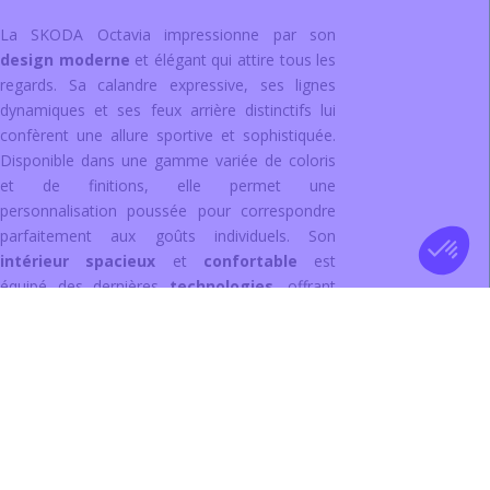
La SKODA Octavia impressionne par son
design moderne
et élégant qui attire tous les
regards. Sa calandre expressive, ses lignes
dynamiques et ses feux arrière distinctifs lui
confèrent une allure sportive et sophistiquée.
Disponible dans une gamme variée de coloris
et de finitions, elle permet une
personnalisation poussée pour correspondre
parfaitement aux goûts individuels. Son
intérieur spacieux
et
confortable
est
équipé des dernières
technologies
, offrant
ainsi une expérience de conduite agréable et
connectée. La SKODA Octavia se distingue
aussi par ses motorisations performantes et
ses technologies de sécurité avancées,
assurant une conduite sûre et plaisante au
quotidien.