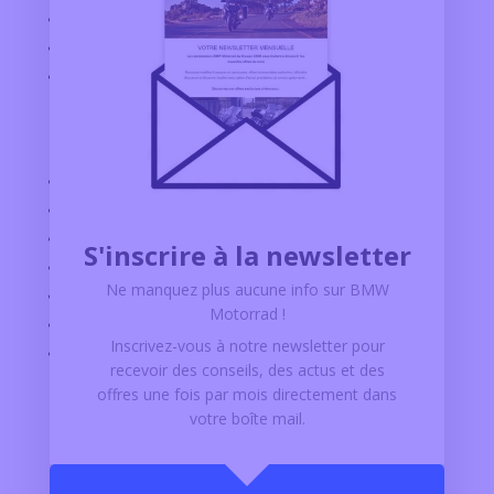
BMW MOTORRAD ALBI
BMW MOTORRAD AGEN
BMW MOTORRAD TOULOUSE
Explorer
CONFIGURATEUR BMW MOTORRAD
MOTOS D’OCCASION
ACTUALITÉ BMW MOTORRAD
S'inscrire à la newsletter
OFFRES D'EMPLOI
Ne manquez plus aucune info sur BMW
PARTENAIRES
Motorrad !
ACCÈS PRO
Inscrivez-vous à notre newsletter pour
GRIM CARE
recevoir des conseils, des actus et des
offres
une fois par mois
directement dans
votre boîte mail.
Contact
N°vert :
0 805 02 14 14