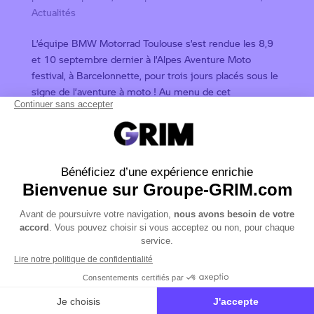
Actualités
L’équipe BMW Motorrad Toulouse s’est rendue les 8,9
et 10 septembre dernier à l’Alpes Aventure Moto
festival, à Barcelonnette, pour trois jours placés sous le
signe de l’aventure à moto ! Au menu de cet
événement : un stand d’exposition,...
Entrées suivantes »
Rechercher
Articles récents
Quelle BMW choisir pour rouler en duo ? Les
meilleures motos BMW pour voyager à deux
Nouveautés BMW Motorrad 2027 : découvrez toutes
les évolutions de la gamme