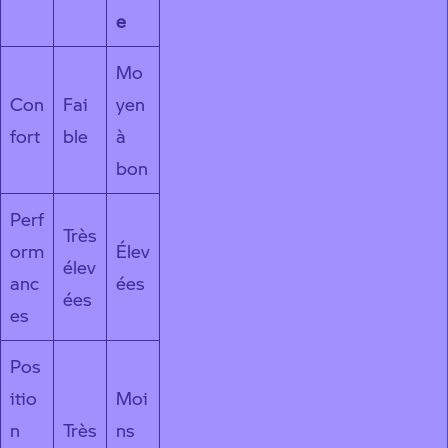
e
Mo
Con
Fai
yen
fort
ble
à
bon
Perf
Très
orm
Élev
élev
anc
ées
ées
es
Pos
itio
Moi
n
Très
ns