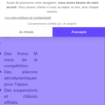
roadsters de la
marque mais
intègrent des
composants haut
de gamme comme
:
Des freins M
issus de la
compétition.
Des ailerons
aérodynamiques
pour l’appui.
Des suspensions
et châssis
affûtés.