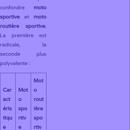
confondre
moto
sportive
et
moto
routière sportive
.
La première est
radicale, la
seconde plus
polyvalente :
Mot
Car
Mot
o
act
o
rout
éris
spo
ière
tiqu
rtiv
spo
e
e
rtiv