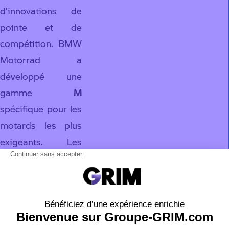
d’innovations de
pointe et de
compétition. BMW
Motorrad a
développé une
gamme
M
spécifique pour les
motards les plus
exigeants. Les
modèles
BMW M
1000 RR
,
M 1000
R
et
M 1000 XR
sont dérivés des
modèles sport et