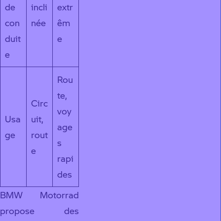
de
incli
extr
con
née
êm
duit
e
e
Rou
te,
Circ
voy
Usa
uit,
age
ge
rout
s
e
rapi
des
BMW Motorrad
propose des