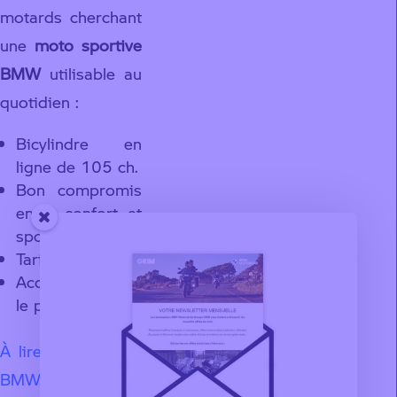
motards cherchant
une
moto sportive
BMW
utilisable au
quotidien :
Bicylindre en
ligne de 105 ch.
Bon compromis
entre confort et
sportivité.
Tarif attractif.
Accessible avec
le permis A2.
À lire : Les motos
BMW accessibles