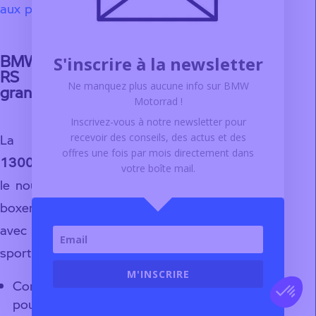
aux permis A2.
BMW R 1300
S'inscrire à la newsletter
RS : sport et
Ne manquez plus aucune info sur BMW
grand tourisme
Motorrad !
Inscrivez-vous à notre newsletter pour
La nouvelle
R
recevoir des conseils, des actus et des
offres
une fois par mois
directement dans
1300 RS
combine
votre boîte mail.
le nouveau moteur
boxer de 145 ch
avec un carénage
sport :
M'INSCRIRE
Confortable
pour parcourir