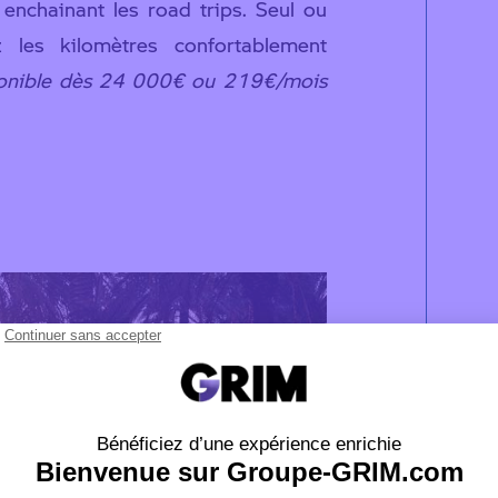
 enchainant les road trips. Seul ou
 les kilomètres confortablement
onible dès 24 000€ ou 219€/mois
 BMW R 1250 RT