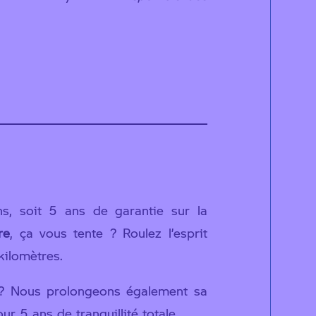
 gamme Tour
s, soit 5 ans de garantie sur la
re
, ça vous tente ? Roulez l’esprit
ilomètres.
 Nous prolongeons également sa
r 5 ans de tranquillité totale.