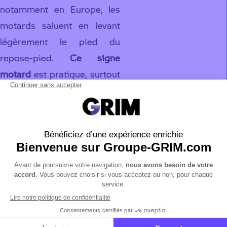
notamment en Europe, les
motards saluent en levant
légèrement le pied du
repose-pied.
Ce signe
motard
est pratique, surtout
à haute vitesse, car il
n’affecte pas la stabilité du
véhicule. Il est aussi utilisé
pour remercier les
automobilistes qui
s’écartent pour laisser
passer un motard.
Les phares