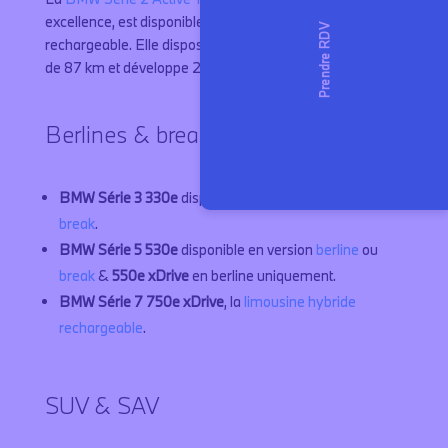
excellence, est disponible en version hybride
rechargeable. Elle dispose d’une autonomie électrique
de 87 km et développe 245 chevaux.
Berlines & breaks
BMW Série 3 330e
disponible en version
berline
ou
break
.
BMW Série 5 530e
disponible en version
berline
ou
break
&
550e xDrive
en berline uniquement.
BMW Série 7 750e xDrive
, la
limousine hybride
rechargeable
.
SUV & SAV