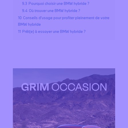
9.3
Pourquoi choisir une BMW hybride ?
9.4
Où trouver une BMW hybride ?
10
Conseils d’usage pour profiter pleinement de votre
BMW hybride
11
Prêt(e) à essayer une BMW hybride ?