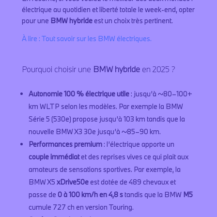
électrique au quotidien et liberté totale le week-end, opter
pour une
BMW hybride
est un choix très pertinent.
À lire : Tout savoir sur les BMW électriques.
Pourquoi choisir une
BMW hybride
en 2025 ?
Autonomie 100 % électrique utile
: jusqu’à ~80–100+
km WLTP selon les modèles. Par exemple la BMW
Série 5 (530e) propose jusqu’à 103 km tandis que la
nouvelle BMW X3 30e jusqu’à ~85–90 km.
Performances premium
: l’électrique apporte un
couple immédiat
et des reprises vives ce qui plait aux
amateurs de sensations sportives. Par exemple, la
BMW X5
xDrive50e
est dotée de 489 chevaux et
passe de
0 à 100 km/h en 4,8 s
tandis que la BMW
M5
cumule 727 ch en version Touring.