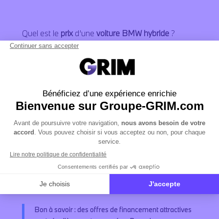
Quel est le
prix
d’une
voiture BMW hybride
?
À l’heure où nous écrivons ces lignes, les prix proposés
sont les suivants :
BMW X1 xDrive30e
: à partir de 56 350€
BMW X3 30e xDrive
: à partir de 73 350€
BMW 530e Berline
: à partir de 73 150€
BMW 530e Touring
: à partir de 74 650€
BMW X5 xDrive50e
: à partir de 105 150€
BMW 750e xDrive
: à partir de 135 150€
BMW M5 Berline
: à partir de 161 900€
BMW M5
Touring
: à partir de 164 900€
Bon à savoir : des offres de financement attractives