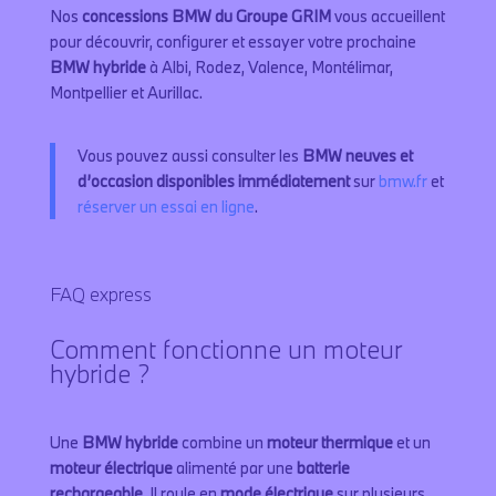
Nos
concessions BMW du Groupe GRIM
vous accueillent
pour découvrir, configurer et essayer votre prochaine
BMW hybride
à Albi, Rodez, Valence, Montélimar,
Montpellier et Aurillac.
Vous pouvez aussi consulter les
BMW neuves et
d’occasion disponibles immédiatement
sur
bmw.fr
et
réserver un essai en ligne
.
FAQ express
Comment fonctionne un moteur
hybride ?
Une
BMW hybride
combine un
moteur thermique
et un
moteur électrique
alimenté par une
batterie
rechargeable
. Il roule en
mode électrique
sur plusieurs