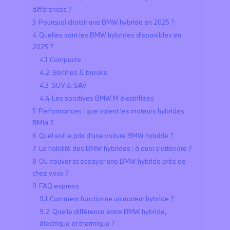
différences ?
3
Pourquoi choisir une BMW hybride en 2025 ?
4
Quelles sont les BMW hybrides disponibles en
2025 ?
4.1
Compacte
4.2
Berlines & breaks
4.3
SUV & SAV
4.4
Les sportives BMW M électrifiées
5
Performances : que valent les moteurs hybrides
BMW ?
6
Quel est le prix d’une voiture BMW hybride ?
7
La fiabilité des BMW hybrides : à quoi s’attendre ?
8
Où trouver et essayer une BMW hybride près de
chez vous ?
9
FAQ express
9.1
Comment fonctionne un moteur hybride ?
9.2
Quelle différence entre BMW hybride,
électrique et thermique ?