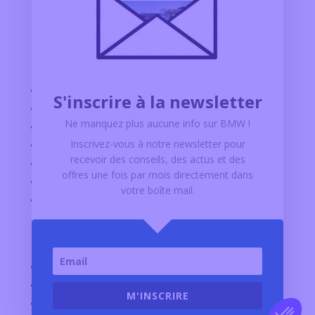
Nos Concessions
BMW MONTPELLIER
S'inscrire à la newsletter
BMW MONTÉLIMAR
Ne manquez plus aucune info sur BMW
!
BMW VALENCE
Inscrivez-vous à notre newsletter pour
BMW ALBI
recevoir des conseils, des actus et des
BMW RODEZ
offres
une fois par mois
directement dans
BMW AURILLAC
votre boîte mail.
BMW SAINT FLOUR
Explorer
CONFIGURATEUR BMW
VÉHICULES D’OCCASION
M'INSCRIRE
FINANCEMENT BMW