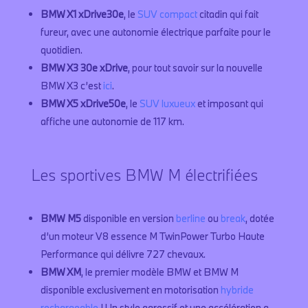
BMW X1 xDrive30e
, le
SUV compact
citadin qui fait
fureur, avec une autonomie électrique parfaite pour le
quotidien.
BMW X3 30e xDrive
, pour tout savoir sur la nouvelle
BMW X3 c’est
ici
.
BMW X5 xDrive50e
, le
SUV luxueux
et imposant qui
affiche une autonomie de 117 km.
Les sportives BMW M électrifiées
BMW M5
disponible en version
berline
ou
break
, dotée
d’un moteur V8 essence M TwinPower Turbo Haute
Performance qui délivre 727 chevaux.
BMW XM
, le premier modèle BMW et BMW M
disponible exclusivement en motorisation
hybride
rechargeable
! Un style agressif et une accélération a