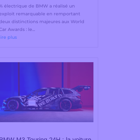
% électrique de BMW a réalisé un
exploit remarquable en remportant
deux distinctions majeures aux World
Car Awards : le...
lire plus
BMW M3 Touring 24H : la voiture