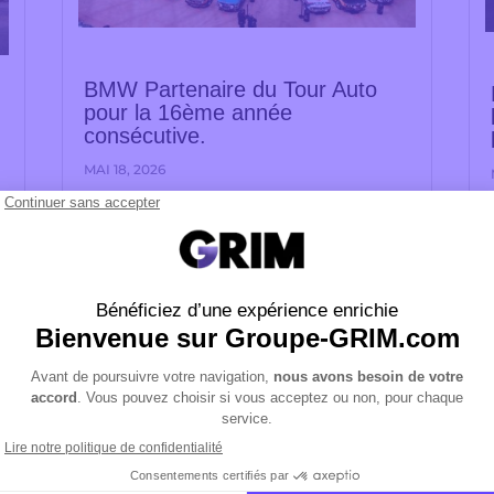
BMW Partenaire du Tour Auto
pour la 16ème année
consécutive.
MAI 18, 2026
Communiqué de presse du 04.05.2026
BMW s’associe pour la 16ᵉ année
consécutive à l’une des compétitions
automobiles classiques les plus
prestigieuses : le Tour Auto. Du 3 au 9
mai 2026, sur un parcours reliant Paris à
Biarritz, BMW sera présent en tant que
partenaire...
e
lire plus