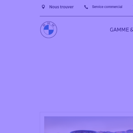
Nous trouver

Service commercial

GAMME &