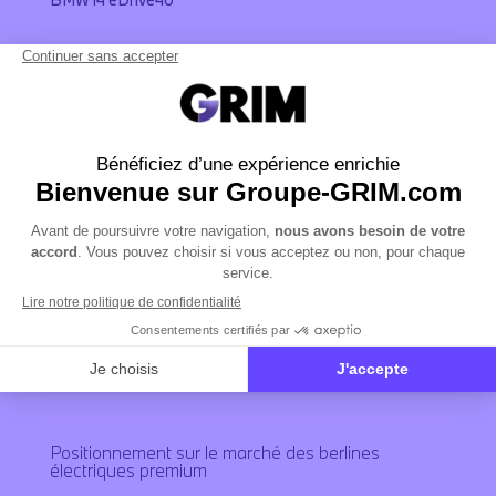
Confort et habitabilité
La
BMW i4
se distingue par un excellent niveau de
confort.
À bord :
Suspension optimisée pour absorber les irrégularités
Isolation phonique renforcée (silence de l’électrique)
Coffre de 470 litres, extensible
Habitabilité adaptée aux familles
Elle s’impose comme une berline électrique confortable
et polyvalente.
Positionnement sur le marché des berlines
électriques premium