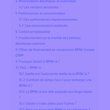
4
Motorisations électriques et autonomie
4.1
Les versions existantes :
5
Performances et consommation
5.1
Des performances impressionnantes
5.2
Une consommation maîtrisée
6
Confort et habitabilité
7
Positionnement sur le marché des berlines
électriques premium
8
Offres de financement en concessions BMW Groupe
GRIM
9
Pourquoi choisir la BMW i4 ?
10
FAQ – BMW i4
10.1
Quelle est l’autonomie réelle de la BMW i4 ?
10.2
Combien de temps faut-il pour recharger une
BMW i4 ?
10.3
La BMW i4 est-elle adaptée aux longs trajets
?
10.4
Existe-t-il des aides pour l’achat ?
10.5
Peut-on essayer la BMW i4 en concession ?