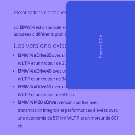
Motorisations électriques et autonomie
La
BMW i4
est disponible en plusieurs motorisations,
adaptées à différents profils de conducteurs.
Les versions existantes :
BMW i4 eDrive35
avec une autonomie de 514 km
WLTP et un moteur de 286 ch.
BMW i4 eDrive40
avec une autonomie de 613 km
WLTP et un moteur de 340 ch.
BMW i4 xDrive40
avec une autonomie de 546 km
WLTP et un moteur de 401 ch.
BMW i4 M60 xDrive
: version sportive avec
transmission intégrale et performances élevées avec
une autonomie de 551 km WLTP et un moteur de 601
ch.