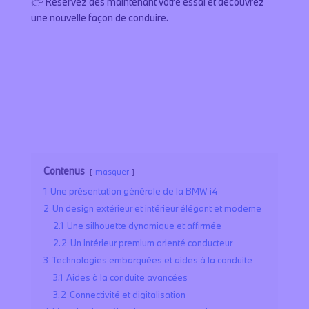
👉 Réservez dès maintenant votre essai et découvrez
une nouvelle façon de conduire.
Contactez-nous
Prendre rdv
Contenus
masquer
1
Une présentation générale de la BMW i4
2
Un design extérieur et intérieur élégant et moderne
2.1
Une silhouette dynamique et affirmée
2.2
Un intérieur premium orienté conducteur
3
Technologies embarquées et aides à la conduite
3.1
Aides à la conduite avancées
3.2
Connectivité et digitalisation