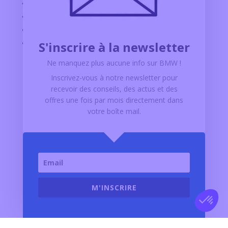
OFFRES D'EMPLOI
PARTENAIRES
ACCÈS PRO
GRIM CARE
S'inscrire à la newsletter
Ne manquez plus aucune info sur BMW
!
Contact
Inscrivez-vous à notre newsletter pour
recevoir des conseils, des actus et des
offres
une fois par mois
directement dans
N°vert :
0 805 02 14 14
votre boîte mail.
E-mail :
Nous contacter
SUIVEZ LE GROUPE GRIM
M'INSCRIRE
Politique de protection des données personnelles