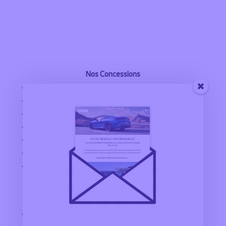
Nos Concessions
BMW MONTPELLIER
BMW MONTÉLIMAR
BMW VALENCE
BMW ALBI
BMW RODEZ
BMW AURILLAC
BMW SAINT FLOUR
Explorer
CONFIGURATEUR BMW