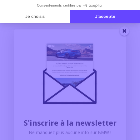
BMW AURILLAC
BMW SAINT FLOUR
Explorer
CONFIGURATEUR BMW
VÉHICULES D’OCCASION
FINANCEMENT BMW
SERVICES BMW
UNIVERS BMW
OFFRES D'EMPLOI
PARTENAIRES
ACCÈS PRO
GRIM CARE
S'inscrire à la newsletter
Contact
Ne manquez plus aucune info sur BMW
!