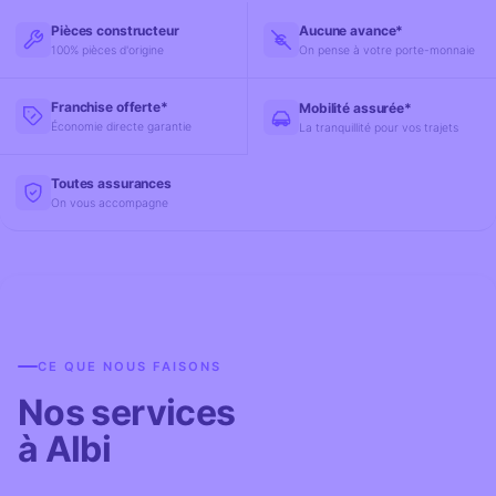
Pièces constructeur
Aucune avance*
100% pièces d'origine
On pense à votre porte-monnaie
Franchise offerte*
Mobilité assurée*
Économie directe garantie
La tranquillité pour vos trajets
Toutes assurances
On vous accompagne
CE QUE NOUS FAISONS
Nos services
à Albi