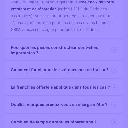
Non. En France, la loi vous garantit le
libre choix de votre
prestataire de réparation
(article L211-1 du Code des
assurances). Votre assureur peut vous recommander un
réseau agréé, mais ne peut en aucun cas vous l’imposer.
GRIM vous accompagne pour faire valoir ce droit.
Pourquoi les pièces constructeur sont-elles
+
importantes ?
Votre véhicule a été conçu avec des
tolérances
+
Comment fonctionne le « zéro avance de frais » ?
millimétriques précises pour absorber les chocs
. Une
pièce aftermarket n’est pas soumise aux mêmes tests. Les
3 modalités vous sont proposées :
+
La franchise offerte s'applique dans tous les cas ?
pièces constructeur maintiennent le niveau de sécurité
(1) Dépôt d’un chèque, encaissé 15 jours à compter de la
d’origine.
date de facturation (dans le cas d’un règlement de
La prise en charge s’applique dans le cadre d’un sinistre
+
Quelles marques prenez-vous en charge à Albi ?
l’assurance vers le client).
auto (sinistre responsable, bris de glace, selon vos
(2) Mise en place d’une cession de créance directe auprès
garanties souscrites) pris en charge par votre assurance.
de votre compagnie d’assurance, assortie d’un chèque de
GRIM Carrosserie Albi est un carrossier multimarque
+
Combien de temps durent les réparations ?
Dans la grande majorité des cas,
la franchise est
caution restitué à la clôture du dossier.
agréé. Nous intervenons sur les marques distribuées par