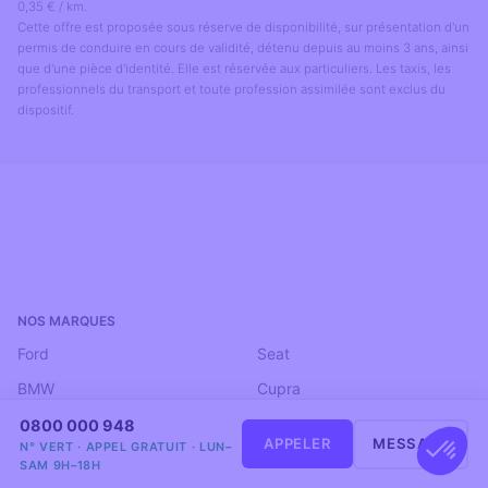
0,35 € / km.
Cette offre est proposée sous réserve de disponibilité, sur présentation d'un
permis de conduire en cours de validité, détenu depuis au moins 3 ans, ainsi
que d'une pièce d'identité. Elle est réservée aux particuliers. Les taxis, les
professionnels du transport et toute profession assimilée sont exclus du
dispositif.
NOS MARQUES
‎ ‎ ‎ ‎ ‎
Ford
Seat
BMW
Cupra
MINI
Omoda Jaecoo
0800 000 948
APPELER
MESSAGE
N° VERT · APPEL GRATUIT · LUN–
Jaguar
Can-Am
SAM 9H–18H