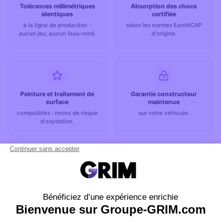
Tolérances millimétriques
Absorption des chocs
identiques
certifiée
à la ligne de production -
selon les normes EuroNCAP
aucun jeu, aucun faux-rond.
d'origine.
Peinture et traitement de
Garantie constructeur
surface
maintenue
compatibles : moins de risque
sur votre véhicule.
d'oxydation.
Valeur de revente
préservée
- un expert détecte les pièces
génériques.