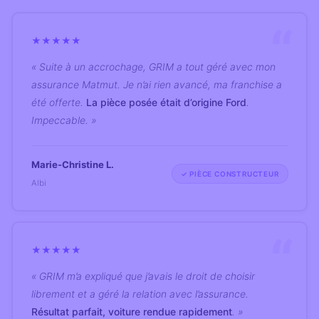
★
★
★
★
★
« Suite à un accrochage, GRIM a tout géré avec mon
assurance Matmut. Je n’ai rien avancé, ma franchise a
été offerte.
La pièce posée était d’origine Ford
.
Impeccable. »
Marie-Christine L.
✓ PIÈCE CONSTRUCTEUR
Albi
★
★
★
★
★
« GRIM m’a expliqué que j’avais le droit de choisir
librement et a géré la relation avec l’assurance.
Résultat parfait, voiture rendue rapidement
. »