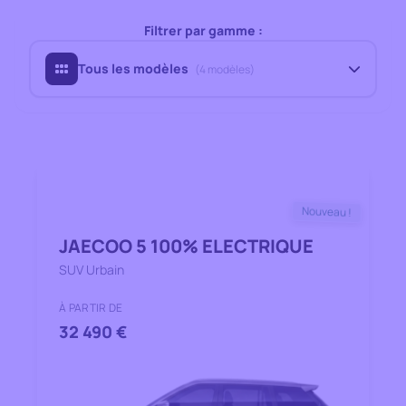
Filtrer par gamme :
Tous les modèles
(
4
modèles)
(
4
modèles)
(
1
modèle)
Nouveau !
(
2
modèles)
JAECOO 5 100% ELECTRIQUE
SUV Urbain
(
1
modèle)
À PARTIR DE
32 490 €