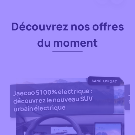
Découvrez nos offres
du moment
SANS APPORT
Ja
Jaecoo 5 100% électrique :
découvrez le nouveau SUV
de
urbain électrique