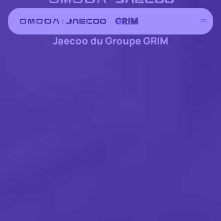
Aller
au
Les concessions Omoda
contenu
Jaecoo du Groupe GRIM