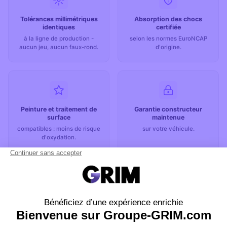
Tolérances millimétriques
Absorption des chocs
identiques
certifiée
à la ligne de production -
selon les normes EuroNCAP
aucun jeu, aucun faux-rond.
d'origine.
Peinture et traitement de
Garantie constructeur
surface
maintenue
compatibles : moins de risque
sur votre véhicule.
d'oxydation.
Valeur de revente
préservée
- un expert détecte les pièces