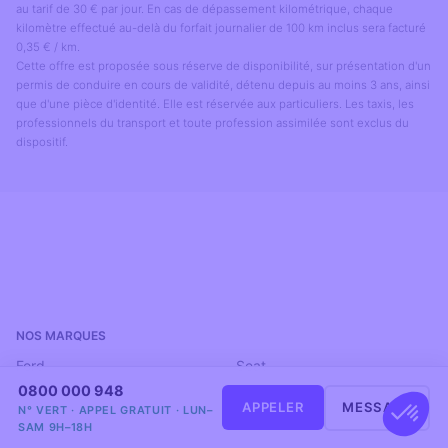
au tarif de 30 € par jour. En cas de dépassement kilométrique, chaque
kilomètre effectué au-delà du forfait journalier de 100 km inclus sera facturé
0,35 € / km.
Cette offre est proposée sous réserve de disponibilité, sur présentation d'un
permis de conduire en cours de validité, détenu depuis au moins 3 ans, ainsi
que d'une pièce d'identité. Elle est réservée aux particuliers. Les taxis, les
professionnels du transport et toute profession assimilée sont exclus du
dispositif.
NOS MARQUES
‎ ‎ ‎ ‎ ‎
Ford
Seat
0800 000 948
BMW
Cupra
APPELER
MESSAGE
N° VERT · APPEL GRATUIT · LUN–
SAM 9H–18H
MINI
Omoda Jaecoo