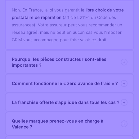
Non. En France, la loi vous garantit le
libre choix de votre
prestataire de réparation
(article L211-1 du Code des
assurances). Votre assureur peut vous recommander un
réseau agréé, mais ne peut en aucun cas vous l’imposer.
GRIM vous accompagne pour faire valoir ce droit.
Pourquoi les pièces constructeur sont-elles
+
importantes ?
Votre véhicule a été conçu avec des
tolérances
+
Comment fonctionne le « zéro avance de frais » ?
millimétriques précises pour absorber les chocs
. Une
pièce aftermarket n’est pas soumise aux mêmes tests. Les
3 modalités vous sont proposées :
+
La franchise offerte s'applique dans tous les cas ?
pièces constructeur maintiennent le niveau de sécurité
(1) Dépôt d’un chèque, encaissé 15 jours à compter de la
d’origine.
date de facturation (dans le cas d’un règlement de
La prise en charge s’applique dans le cadre d’un sinistre
Quelles marques prenez-vous en charge à
+
l’assurance vers le client).
Valence ?
auto (sinistre responsable, bris de glace, selon vos
(2) Mise en place d’une cession de créance directe auprès
garanties souscrites) pris en charge par votre assurance.
de votre compagnie d’assurance, assortie d’un chèque de