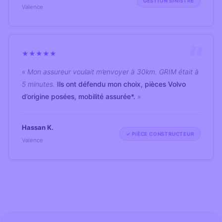
GESTION SINISTRE
Valence
★
★
★
★
★
« Mon assureur voulait m’envoyer à 30km. GRIM était à
5 minutes.
Ils ont défendu mon choix, pièces Volvo
d’origine posées, mobilité assurée*.
»
Hassan K.
✓ PIÈCE CONSTRUCTEUR
Valence