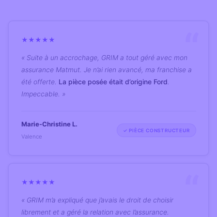
★
★
★
★
★
« Suite à un accrochage, GRIM a tout géré avec mon
assurance Matmut. Je n’ai rien avancé, ma franchise a
été offerte.
La pièce posée était d’origine Ford
.
Impeccable. »
Marie-Christine L.
✓ PIÈCE CONSTRUCTEUR
Valence
★
★
★
★
★
« GRIM m’a expliqué que j’avais le droit de choisir
librement et a géré la relation avec l’assurance.