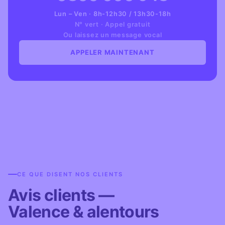
Lun – Ven · 8h-12h30 / 13h30-18h
N° vert · Appel gratuit
Ou laissez un message vocal
APPELER MAINTENANT
CE QUE DISENT NOS CLIENTS
Avis clients —
Valence & alentours