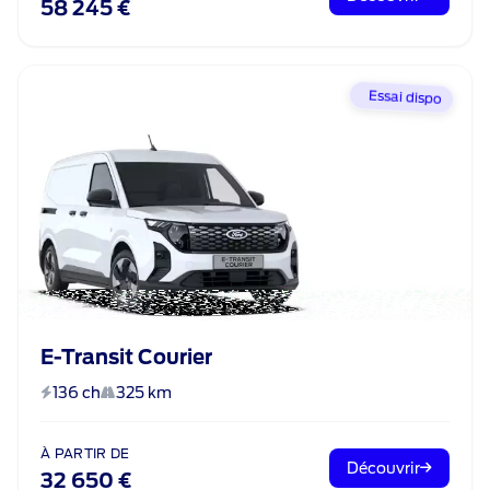
58 245 €
Essai dispo
E-Transit Courier
136 ch
325 km
À PARTIR DE
Découvrir
32 650 €