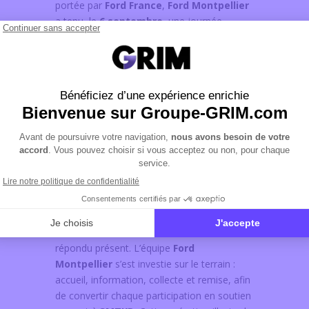
portée par
Ford France
,
Ford Montpellier
a tenu, le
6 septembre
, une journée
solidaire au
Super U de Pignan
. Le principe
était simple et utile :
pour chaque essai
d’un véhicule Ford réalisé sur place, 20
€ étaient reversés à l’association
3MTKD
. Cette opération a permis de
transformer l’intérêt du public pour nos
modèles en
soutien direct
à un acteur
local engagé.
Une mobilisation locale
réussie
Tout au long de la journée, clientes, clients
et habitantes et habitants du secteur ont
répondu présent. L’équipe
Ford
Montpellier
s’est investie sur le terrain :
accueil, information, collecte et remise, afin
de convertir chaque participation en soutien