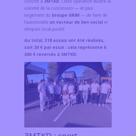
concret à
3MTKD
. Cette opération illustre la
volonté de la concession — et plus
largement du
Groupe GRIM
— de faire de
l’automobile
un vecteur de lien social
et
d’impact local positif.
Au total, 318 essais ont été réalisés,
soit 20 € par essai : cela représente 6
360 € reversés à 3MTKD.
3MTKD : sport,