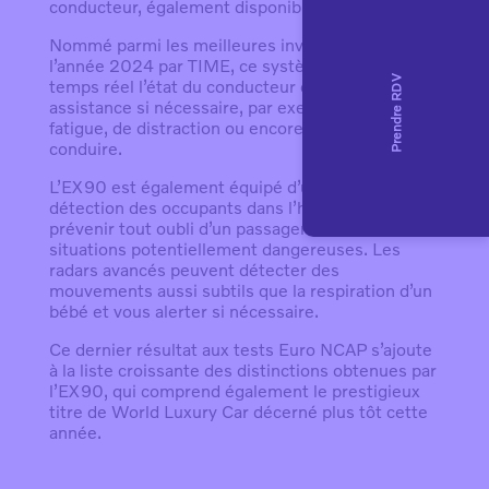
conducteur, également disponible sur l’
ES90
.
Nommé parmi les meilleures inventions de
l’année 2024 par TIME, ce système analyse en
temps réel l’état du conducteur et fournit une
assistance si nécessaire, par exemple en cas de
fatigue, de distraction ou encore d’incapacité à
conduire.
L’EX90 est également équipé d’un système de
détection des occupants dans l’habitacle afin de
prévenir tout oubli d’un passager dans des
situations potentiellement dangereuses. Les
radars avancés peuvent détecter des
mouvements aussi subtils que la respiration d’un
bébé et vous alerter si nécessaire.
Ce dernier résultat aux tests Euro NCAP s’ajoute
à la liste croissante des distinctions obtenues par
l’EX90, qui comprend également le prestigieux
titre de World Luxury Car décerné plus tôt cette
année.