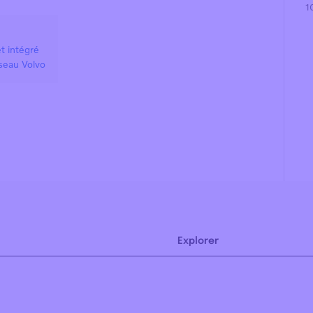
1
t intégré
éseau Volvo
Explorer