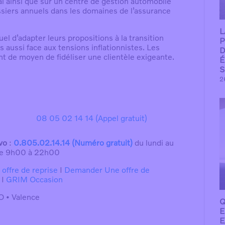
 ainsi que sur un centre de gestion automobile
siers annuels dans les domaines de l’assurance
L
el d’adapter leurs propositions à la transition
P
s aussi face aux tensions inflationnistes. Les
D
ant de moyen de fidéliser une clientèle exigeante.
É
S
2
08 05 02 14 14 (Appel gratuit)
vo
:
0.805.02.14.14 (Numéro gratuit)
du lundi au
de 9h00 à 22h00
ffre de reprise
I
Demander Une offre de
I
GRIM Occasion
 • Valence
Q
E
E