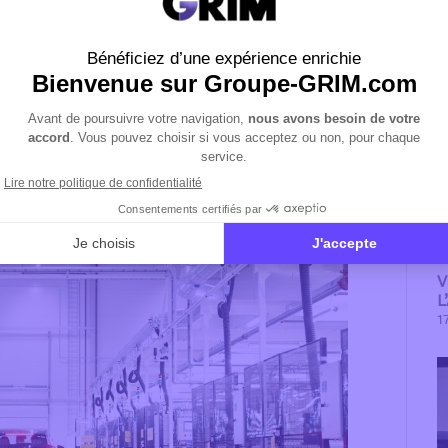
A
ramme avec, en complément, l’éligibilité élargie
ent porté sur la batterie de traction ainsi que
reux (notamment les taxis). En outre, la
en cas de revente à un nouveau propriétaire est
 le véhicule lors de la revente.
V
L
17