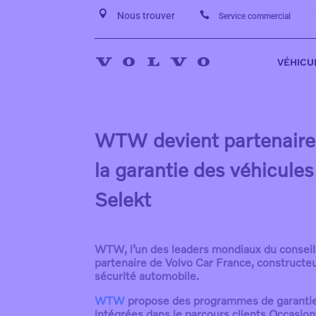


Nous trouver
Service commercial
VÉHICU
WTW devient partenaire 
la garantie des véhicule
Selekt
WTW, l’un des leaders mondiaux du conseil,
partenaire de Volvo Car France, constructe
sécurité automobile.
WTW
propose des programmes de garantie
intégrées dans le parcours clients Occasion