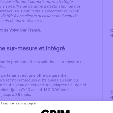
TW a parfaitement compris notre stratégie
dans son offre de garantie à destination de nos
facteurs nous ont incité à sélectionner WTW
’offrir à nos clients occasion un niveau de
u sein de notre réseau »
t de Volvo Car France.
O
R
 sur-mesure et intégré
ntie premium et des solutions sur mesure et
kt.
 partenariat est une offre de garantie
lvo (et hors marques distribuées au sein du
n haut niveau de couverture, adaptées à l’âge et
l Selekt (jusqu’à 10 ans et 150 000 km à la
2
r jusqu’à 36 mois.
R
P
omogène pour l’ensemble des motorisations,
erture de la batterie de traction sur toute la
t au-delà de 10 ans d’âge du véhicule.