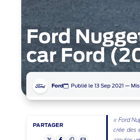
Ford Nugget
car Ford (2
Ford
Publié le 13 Sep 2021
—
Mis
« Ford Nug
PARTAGER
crée des 
ajouter u