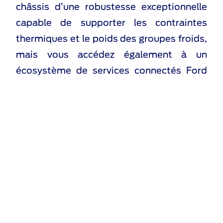
châssis d’une robustesse exceptionnelle
capable de supporter les contraintes
thermiques et le poids des groupes froids,
mais vous accédez également à un
écosystème de services connectés Ford
Pro qui maximise votre productivité tout
en sécurisant votre chaîne de valeur.
Cette approche globale assure une
tranquillité d’esprit totale, permettant aux
professionnels de se concentrer sur
l’essentiel de leur activité tout en
respectant scrupuleusement les
réglementations sanitaires en vigueur et