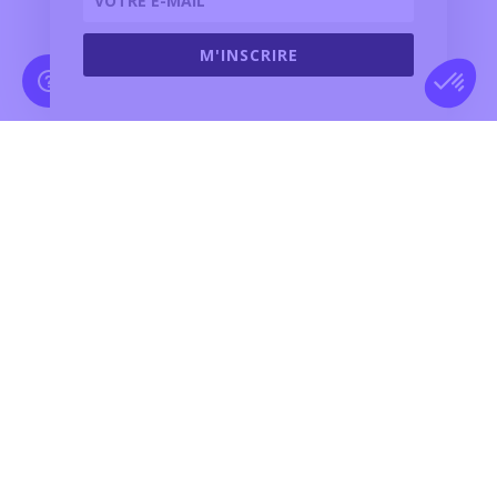
Véhicules d’occasion
Gamme Jaguar
M'INSCRIRE
Gamme Land Rover
Service après-vente
Télécharger le logo
Offres d'emploi
Partenaires
ACCÈS PRO
GRIM CARE
Contact
N°vert :
0 805 02 14 14
Siège social :
448 route du Pont de Guerre 34970 LATTES