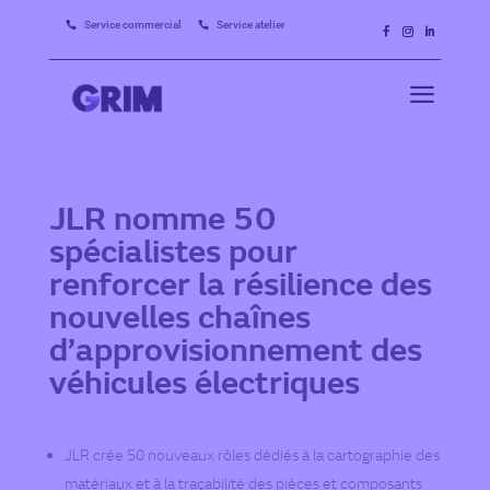
Service commercial
Service atelier


a
JLR nomme 50
spécialistes pour
renforcer la résilience des
nouvelles chaînes
d’approvisionnement des
véhicules électriques
JLR crée 50 nouveaux rôles dédiés à la cartographie des
matériaux et à la traçabilité des pièces et composants