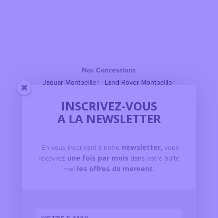
Nos Concessions
Jaguar Montpellier
-
Land Rover Montpellier
Jaguar Valence
-
Land Rover Valence
INSCRIVEZ-VOUS
Jaguar Nîmes
-
Land Rover Nîmes
A LA NEWSLETTER
Jaguar Béziers
-
Land Rover Béziers
Jaguar Rodez
-
Land Rover Rodez
Jaguar Avignon
-
Land Rover Avignon
En vous inscrivant à notre
newsletter,
vous
Jaguar Gap
-
Land Rover Gap
recevrez
une fois par mois
dans votre boîte
Land Rover Manosque
mail
les offres du moment.
Explorer
Configurateur Jaguar
Configurateur Land Rover