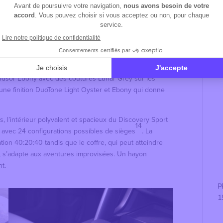
R
L
ndsor Ebony avec des coutures Lunar Grey sur les
une finition DuoTone Light Oyster et Ebony qui donne
, l’intérieur polyvalent et spacieux du Discovery Sport
14
 avec 24 configurations possibles de sièges
. La
tion 40:20:40 tandis que le coffre, qui peut atteindre
tus, s’adapte aux aventures improvisées. Un hayon
nt.
P
1