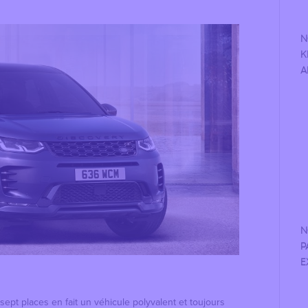
N
K
A
N
P
E
sept places en fait un véhicule polyvalent et toujours