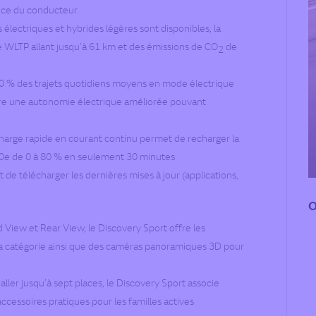
lance du conducteur
électriques et hybrides légères sont disponibles, la
e WLTP allant jusqu’à 61 km et des émissions de CO
de
2
90 % des trajets quotidiens moyens en mode électrique
ffre une autonomie électrique améliorée pouvant
harge rapide en courant continu permet de recharger la
00e de 0 à 80 % en seulement 30 minutes
 de télécharger les dernières mises à jour (applications,
O
View et Rear View, le Discovery Sport offre les
sa catégorie ainsi que des caméras panoramiques 3D pour
ller jusqu’à sept places, le Discovery Sport associe
essoires pratiques pour les familles actives