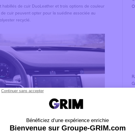
habillés de cuir DuoLeather et trois options de couleur
O
s de cuir peuvent opter pour la suédine associée au
olyester recyclé.
R
G