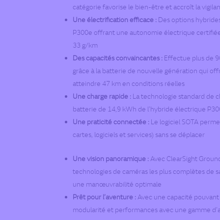
catégorie favorise le bien-être et accroît la vigi
Une électrification efficace :
Des options hybrides 
P300e offrant une autonomie électrique certifié
33 g/km
Des capacités convaincantes :
Effectue plus de 
grâce à la batterie de nouvelle génération qui o
atteindre 47 km
en conditions réelles
Une charge rapide :
La technologie standard de c
batterie de 14,9 kWh de l’hybride électrique P3
Une praticité connectée :
Le logiciel SOTA permet
cartes, logiciels et services) sans se déplacer
Une vision panoramique :
Avec ClearSight Ground 
technologies de caméras les plus complètes de 
une manœuvrabilité optimale
Prêt pour l’aventure :
Avec une capacité pouvant a
modularité et performances avec une gamme d’acc