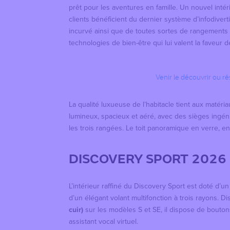
prêt pour les aventures en famille. Un nouvel intér
clients bénéficient du dernier système d’infodivert
incurvé ainsi que de toutes sortes de rangements 
technologies de bien-être qui lui valent la faveur 
Venir le découvrir ou r
La qualité luxueuse de l’habitacle tient aux matériau
lumineux, spacieux et aéré, avec des sièges ingén
les trois rangées. Le toit panoramique en verre, e
DISCOVERY SPORT 2026 :
L’intérieur raffiné du Discovery Sport est doté d’u
d’un élégant volant multifonction à trois rayons. D
cuir)
sur les modèles S et SE, il dispose de boutons
assistant vocal virtuel.