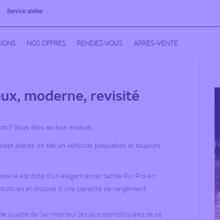
Service atelier

IONS
NOS OFFRES
RENDEZ-VOUS
APRÈS-VENTE
ux, moderne, revisité
ort ? Vous êtes au bon endroit.
sept places en fait un véhicule polyvalent et toujours
essiné est doté d’un élégant écran tactile Pivi Pro en
tuitives et dispose d’une capacité de rangement
e qualité de l’air intérieur les plus sophistiquées de sa