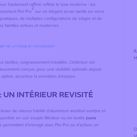
ieur hautement raffiné reflète le luxe moderne : les
2
issement Pivi Pro
sur un élégant écran tactile en verre
pratiques, de multiples configurations de sièges et de
des familles actives et modernes.
éserver un essai en concession
R
M
x tactiles, soigneusement travaillés. L’intérieur est
ieusement conçus, pour une visibilité optimale depuis
n option, accentue la sensation d’espace.
 UN INTÉRIEUR REVISITÉ
n levier de vitesse habillé d’aluminium anodisé sombre et
isponible en cuir souple Windsor ou en textile
(sans
 permettant d’interagir avec Pivi Pro ou d’activer un
C
V