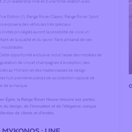
, d’un leadership inné et d’une forte relation avec
Five Edition (*), Range Rover Classic, Range Rover Sport
s exposera des véhicules très spéciaux
 invités privilégiés auront la possibilité de vivre un
nt de la qualité et du savoir‑faire artisanal de ces
s inoubliables
Cette opportunité exclusive inclut l’essai des modèles de
dégustation de vins et champagnes d’exception, des
oilés au Michelin et des masterclasses de design
les huit premières pièces de
sa collection capsule de
O
te de la marque
mer Égée, la Range Rover House réouvre ses portes.
on du design, de l’innovation et de l’élégance, conçue
ection de clients et d’invités.
 MYKONOS : UNE