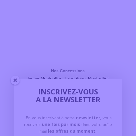
Nos Concessions
Jaguar Montpellier
-
Land Rover Montpellier
Jaguar Valence
-
Land Rover Valence
INSCRIVEZ-VOUS
Jaguar Nîmes
-
Land Rover Nîmes
A LA NEWSLETTER
Jaguar Béziers
-
Land Rover Béziers
Jaguar Rodez
-
Land Rover Rodez
Jaguar Avignon
-
Land Rover Avignon
En vous inscrivant à notre
newsletter,
vous
Jaguar Gap
-
Land Rover Gap
recevrez
une fois par mois
dans votre boîte
Land Rover Manosque
mail
les offres du moment.